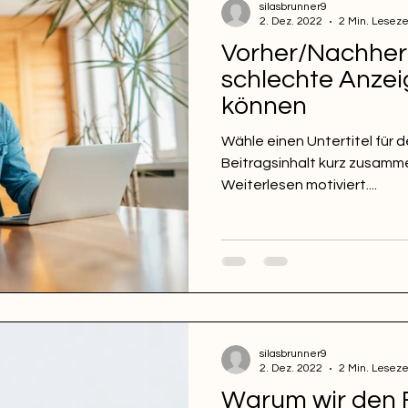
silasbrunner9
2. Dez. 2022
2 Min. Leseze
Vorher/Nachher:
schlechte Anze
können
Wähle einen Untertitel für d
Beitragsinhalt kurz zusamm
Weiterlesen motiviert....
silasbrunner9
2. Dez. 2022
2 Min. Leseze
Warum wir den 