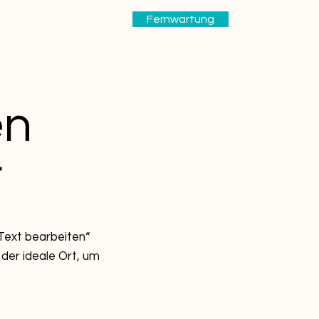
Fernwartung
en
r
 „Text bearbeiten“
 der ideale Ort, um