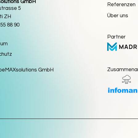
olutions GmbH
Referenzen
trasse 5
Über uns
ti ZH
555 88 90
Partner
sum
chutz
Zusammenar
 beMAXsolutions GmbH